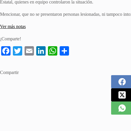
Estatal, quienes en equipo controlaron la situación.
Mencionar, que no se presentaron personas lesionadas, ni tampoco into
Ver más notas
¡Comparte!
Fa
T
E
Li
W
S
ce
wi
m
nk
ha
ha
bo
tte
ail
ed
ts
re
Compartir
ok
r
In
A
pp