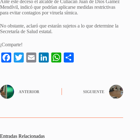
Ante este deceso el alcalde de Culiacán Juan de Dios Gámez
Mendívil, indicó que podrían aplicarse medidas restrictivas
para evitar contagios por viruela símica.
No obstante, aclaró que estarán sujetos a lo que determine la
Secretaría de Salud estatal.
¡Comparte!
Fa
T
E
Li
W
S
ce
wi
m
nk
ha
ha
bo
tte
ail
ed
ts
re
ok
r
In
A
ANTERIOR
SIGUIENTE
pp
Entradas Relacionadas