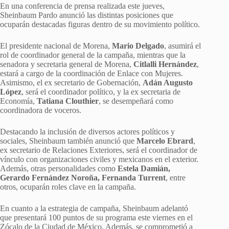
En una conferencia de prensa realizada este jueves,
Sheinbaum Pardo anunció las distintas posiciones que
ocuparán destacadas figuras dentro de su movimiento político.
El presidente nacional de Morena,
Mario Delgado
, asumirá el
rol de coordinador general de la campaña, mientras que la
senadora y secretaria general de Morena,
Citlalli Hernández
,
estará a cargo de la coordinación de Enlace con Mujeres.
Asimismo, el ex secretario de Gobernación,
Adán Augusto
López
, será el coordinador político, y la ex secretaria de
Economía,
Tatiana Clouthier
, se desempeñará como
coordinadora de voceros.
Destacando la inclusión de diversos actores políticos y
sociales, Sheinbaum también anunció que
Marcelo Ebrard
,
ex secretario de Relaciones Exteriores, será el coordinador de
vínculo con organizaciones civiles y mexicanos en el exterior.
Además, otras personalidades como
Estela Damián,
Gerardo Fernández Noroña, Fernanda Turrent
, entre
otros, ocuparán roles clave en la campaña.
En cuanto a la estrategia de campaña, Sheinbaum adelantó
que presentará 100 puntos de su programa este viernes en el
Zócalo de la Ciudad de México. Además, se comprometió a