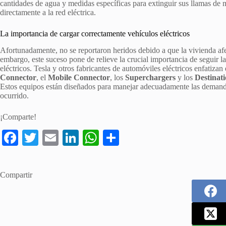
cantidades de agua y medidas específicas para extinguir sus llamas de
directamente a la red eléctrica.
La importancia de cargar correctamente vehículos eléctricos
Afortunadamente, no se reportaron heridos debido a que la vivienda af
embargo, este suceso pone de relieve la crucial importancia de seguir 
eléctricos. Tesla y otros fabricantes de automóviles eléctricos enfatizan
Connector
, el
Mobile Connector
, los
Superchargers
y los
Destinat
Estos equipos están diseñados para manejar adecuadamente las demandas
ocurrido.
¡Comparte!
Fa
T
E
Li
W
S
ce
wi
m
nk
ha
ha
bo
tte
ail
ed
ts
re
Compartir
ok
r
In
A
pp