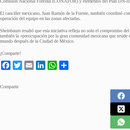
Comisión Nacional Forestal (CONAFOR) y elementos del Plan DN-III d
El canciller mexicano, Juan Ramón de la Fuente, también coordinó con l
operación del equipo en las zonas afectadas.
Sheinbaum resaltó que esta iniciativa refleja no solo el compromiso del
también la «preocupación por la gran comunidad mexicana que reside 
mundo después de la Ciudad de México.
¡Comparte!
Fa
T
E
Li
W
S
ce
wi
m
nk
ha
ha
bo
tte
ail
ed
ts
re
Compartir
ok
r
In
A
pp