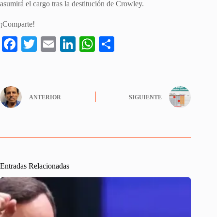
asumirá el cargo tras la destitución de Crowley.
¡Comparte!
Fa
T
E
Li
W
S
ce
wi
m
nk
ha
ha
bo
tte
ail
ed
ts
re
ok
r
In
A
ANTERIOR
SIGUIENTE
pp
Entradas Relacionadas