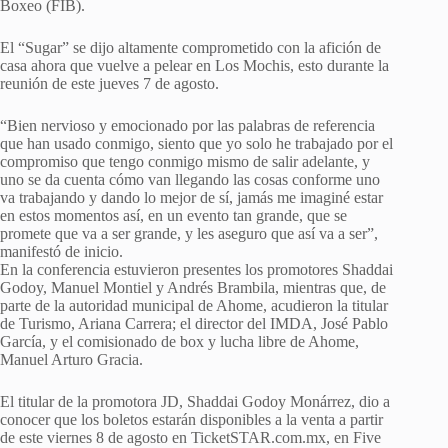
Boxeo (FIB).
El “Sugar” se dijo altamente comprometido con la afición de
casa ahora que vuelve a pelear en Los Mochis, esto durante la
reunión de este jueves 7 de agosto.
“Bien nervioso y emocionado por las palabras de referencia
que han usado conmigo, siento que yo solo he trabajado por el
compromiso que tengo conmigo mismo de salir adelante, y
uno se da cuenta cómo van llegando las cosas conforme uno
va trabajando y dando lo mejor de sí, jamás me imaginé estar
en estos momentos así, en un evento tan grande, que se
promete que va a ser grande, y les aseguro que así va a ser”,
manifestó de inicio.
En la conferencia estuvieron presentes los promotores Shaddai
Godoy, Manuel Montiel y Andrés Brambila, mientras que, de
parte de la autoridad municipal de Ahome, acudieron la titular
de Turismo, Ariana Carrera; el director del IMDA, José Pablo
García, y el comisionado de box y lucha libre de Ahome,
Manuel Arturo Gracia.
El titular de la promotora JD, Shaddai Godoy Monárrez, dio a
conocer que los boletos estarán disponibles a la venta a partir
de este viernes 8 de agosto en TicketSTAR.com.mx, en Five