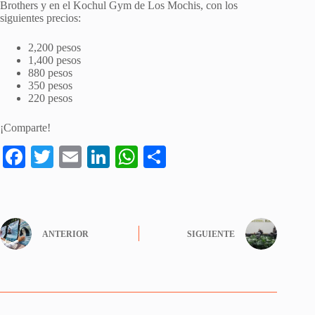
Brothers y en el Kochul Gym de Los Mochis, con los
siguientes precios:
2,200 pesos
1,400 pesos
880 pesos
350 pesos
220 pesos
¡Comparte!
Fa
T
E
Li
W
S
ce
wi
m
nk
ha
ha
bo
tte
ail
ed
ts
re
ok
r
In
A
ANTERIOR
SIGUIENTE
pp