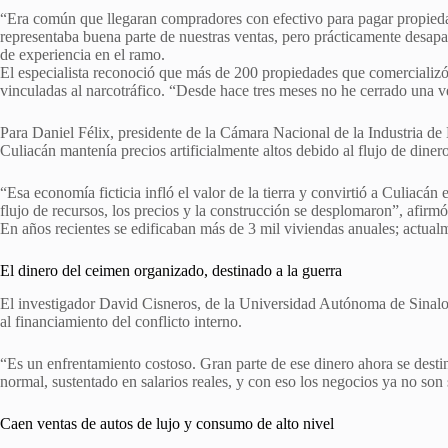
“Era común que llegaran compradores con efectivo para pagar propiedad
representaba buena parte de nuestras ventas, pero prácticamente desap
de experiencia en el ramo.
El especialista reconoció que más de 200 propiedades que comercializó
vinculadas al narcotráfico. “Desde hace tres meses no he cerrado una ve
Para Daniel Félix, presidente de la Cámara Nacional de la Industria d
Culiacán mantenía precios artificialmente altos debido al flujo de dinero 
“Esa economía ficticia infló el valor de la tierra y convirtió a Culiacán
flujo de recursos, los precios y la construcción se desplomaron”, afirmó
En años recientes se edificaban más de 3 mil viviendas anuales; actualm
El dinero del ceimen organizado, destinado a la guerra
El investigador David Cisneros, de la Universidad Autónoma de Sinaloa,
al financiamiento del conflicto interno.
“Es un enfrentamiento costoso. Gran parte de ese dinero ahora se desti
normal, sustentado en salarios reales, y con eso los negocios ya no son s
Caen ventas de autos de lujo y consumo de alto nivel