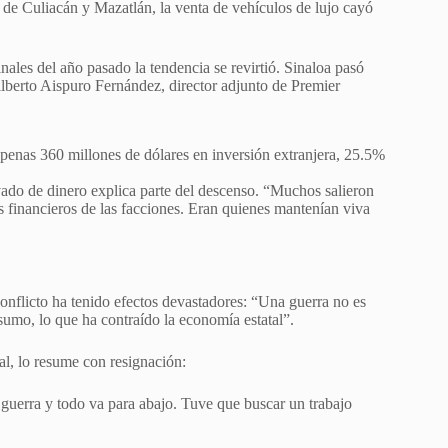
s de Culiacán y Mazatlán, la venta de vehículos de lujo cayó
es del año pasado la tendencia se revirtió. Sinaloa pasó
ilberto Aispuro Fernández, director adjunto de Premier
apenas 360 millones de dólares en inversión extranjera, 25.5%
vado de dinero explica parte del descenso. “Muchos salieron
s financieros de las facciones. Eran quienes mantenían viva
conflicto ha tenido efectos devastadores: “Una guerra no es
umo, lo que ha contraído la economía estatal”.
al, lo resume con resignación:
guerra y todo va para abajo. Tuve que buscar un trabajo