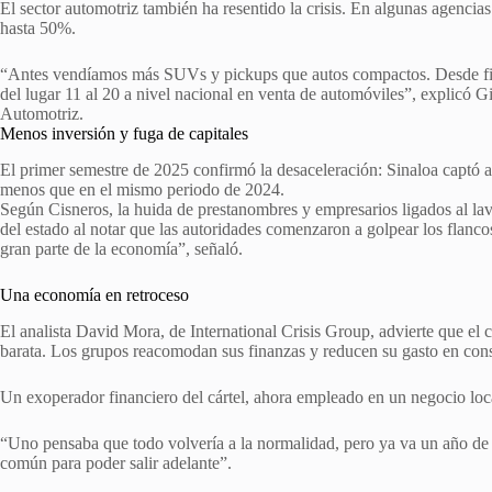
El sector automotriz también ha resentido la crisis. En algunas agencia
hasta 50%.
“Antes vendíamos más SUVs y pickups que autos compactos. Desde final
del lugar 11 al 20 a nivel nacional en venta de automóviles”, explicó G
Automotriz.
Menos inversión y fuga de capitales
El primer semestre de 2025 confirmó la desaceleración: Sinaloa captó 
menos que en el mismo periodo de 2024.
Según Cisneros, la huida de prestanombres y empresarios ligados al la
del estado al notar que las autoridades comenzaron a golpear los flanco
gran parte de la economía”, señaló.
Una economía en retroceso
El analista David Mora, de International Crisis Group, advierte que el 
barata. Los grupos reacomodan sus finanzas y reducen su gasto en cons
Un exoperador financiero del cártel, ahora empleado en un negocio loc
“Uno pensaba que todo volvería a la normalidad, pero ya va un año de 
común para poder salir adelante”.