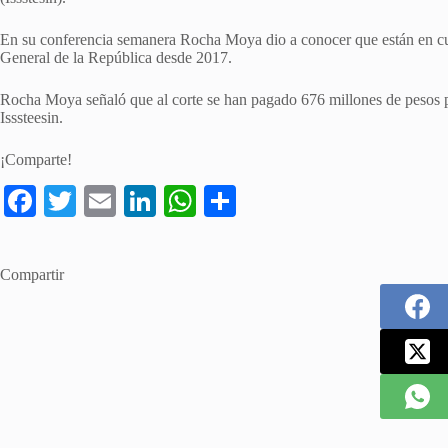
En su conferencia semanera Rocha Moya dio a conocer que están en curs
General de la República desde 2017.
Rocha Moya señaló que al corte se han pagado 676 millones de pesos p
Isssteesin.
¡Comparte!
Fa
T
E
Li
W
S
ce
wi
m
nk
ha
ha
bo
tte
ail
ed
ts
re
Compartir
ok
r
In
A
pp