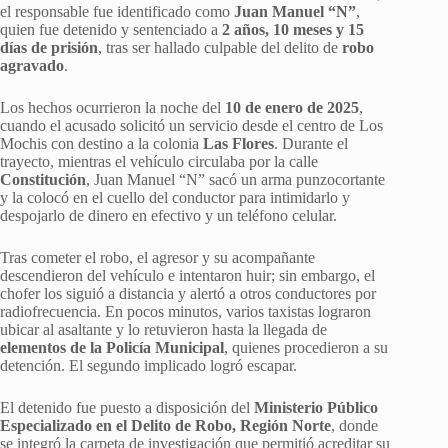
el responsable fue identificado como
Juan Manuel “N”
,
quien fue detenido y sentenciado a
2 años, 10 meses y 15
días de prisión
, tras ser hallado culpable del delito de
robo
agravado
.
Los hechos ocurrieron la noche del
10 de enero de 2025
,
cuando el acusado solicitó un servicio desde el centro de Los
Mochis con destino a la colonia
Las Flores
. Durante el
trayecto, mientras el vehículo circulaba por la calle
Constitución
, Juan Manuel “N” sacó un arma punzocortante
y la colocó en el cuello del conductor para intimidarlo y
despojarlo de dinero en efectivo y un teléfono celular.
Tras cometer el robo, el agresor y su acompañante
descendieron del vehículo e intentaron huir; sin embargo, el
chofer los siguió a distancia y alertó a otros conductores por
radiofrecuencia. En pocos minutos, varios taxistas lograron
ubicar al asaltante y lo retuvieron hasta la llegada de
elementos de la Policía Municipal
, quienes procedieron a su
detención. El segundo implicado logró escapar.
El detenido fue puesto a disposición del
Ministerio Público
Especializado en el Delito de Robo, Región Norte
, donde
se integró la carpeta de investigación que permitió acreditar su