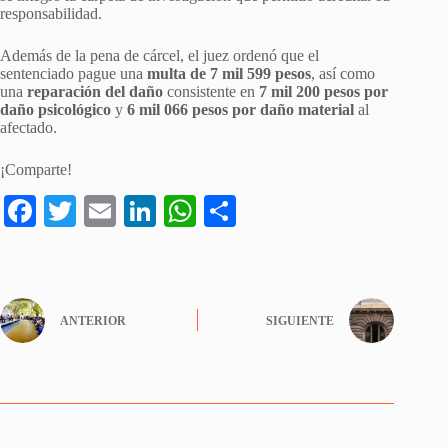
responsabilidad.
Además de la pena de cárcel, el juez ordenó que el
sentenciado pague una
multa de 7 mil 599 pesos
, así como
una
reparación del daño
consistente en
7 mil 200 pesos por
daño psicológico
y
6 mil 066 pesos por daño material
al
afectado.
¡Comparte!
Fa
T
E
Li
W
S
ce
wi
m
nk
ha
ha
bo
tte
ail
ed
ts
re
ok
r
In
A
ANTERIOR
SIGUIENTE
pp