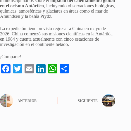
multidisciplinarios sobre el
impacto del calentamiento global
en el océano Antártico
, incluyendo observaciones biológicas,
químicas, atmosféricas y glaciares en áreas como el mar de
Amundsen y la bahía Prydz.
La expedición tiene previsto regresar a China en mayo de
2026. China comenzó sus misiones científicas en la Antártida
en 1984 y cuenta actualmente con cinco estaciones de
investigación en el continente helado.
¡Comparte!
Fa
T
E
Li
W
S
ce
wi
m
nk
ha
ha
bo
tte
ail
ed
ts
re
ok
r
In
A
ANTERIOR
SIGUIENTE
pp