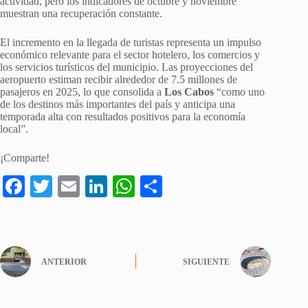
actividad, pero los indicadores de octubre y noviembre
muestran una recuperación constante.
El incremento en la llegada de turistas representa un impulso
económico relevante para el sector hotelero, los comercios y
los servicios turísticos del municipio. Las proyecciones del
aeropuerto estiman recibir alrededor de 7.5 millones de
pasajeros en 2025, lo que consolida a
Los Cabos
“como uno
de los destinos más importantes del país y anticipa una
temporada alta con resultados positivos para la economía
local”.
¡Comparte!
Fa
T
E
Li
W
S
ce
wi
m
nk
ha
ha
bo
tte
ail
ed
ts
re
ok
r
In
A
ANTERIOR
SIGUIENTE
pp