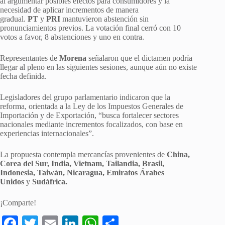
al argumentar posibles efectos para consumidores y la
necesidad de aplicar incrementos de manera
gradual.
PT
y
PRI
mantuvieron abstención sin
pronunciamientos previos. La votación final cerró con 10
votos a favor, 8 abstenciones y uno en contra.
Representantes de
Morena
señalaron que el dictamen podría
llegar al pleno en las siguientes sesiones, aunque aún no existe
fecha definida.
Legisladores del grupo parlamentario indicaron que la
reforma, orientada a la Ley de los Impuestos Generales de
Importación y de Exportación, “busca fortalecer sectores
nacionales mediante incrementos focalizados, con base en
experiencias internacionales”.
La propuesta contempla mercancías provenientes de
China,
Corea del Sur, India, Vietnam, Tailandia, Brasil,
Indonesia, Taiwán, Nicaragua, Emiratos Árabes
Unidos
y
Sudáfrica.
¡Comparte!
Fa
T
E
Li
W
S