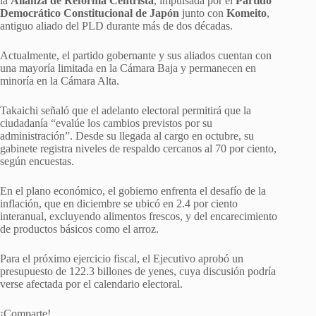
la
Alianza de Reforma Centrista
, impulsada por el
Partido
Democrático Constitucional de Japón
junto con
Komeito
,
antiguo aliado del PLD durante más de dos décadas.
Actualmente, el partido gobernante y sus aliados cuentan con
una mayoría limitada en la Cámara Baja y permanecen en
minoría en la Cámara Alta.
Takaichi señaló que el adelanto electoral permitirá que la
ciudadanía “evalúe los cambios previstos por su
administración”. Desde su llegada al cargo en octubre, su
gabinete registra niveles de respaldo cercanos al 70 por ciento,
según encuestas.
En el plano económico, el gobierno enfrenta el desafío de la
inflación, que en diciembre se ubicó en 2.4 por ciento
interanual, excluyendo alimentos frescos, y del encarecimiento
de productos básicos como el arroz.
Para el próximo ejercicio fiscal, el Ejecutivo aprobó un
presupuesto de 122.3 billones de yenes, cuya discusión podría
verse afectada por el calendario electoral.
¡Comparte!