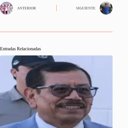
ok
r
In
A
ANTERIOR
SIGUIENTE
pp
Entradas Relacionadas