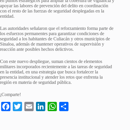
en puntos estratégicos para ampliar la cobertura de vigilancia y
apoyar las labores de prevención del delito en coordinación
con el resto de las fuerzas de seguridad desplegadas en la
entidad.
Las autoridades señalaron que el reforzamiento forma parte de
los esfuerzos permanentes para garantizar condiciones de
seguridad a los habitantes de Culiacán y otros municipios de
Sinaloa, además de mantener operativos de supervisión y
reacción ante posibles hechos delictivos.
Con este nuevo despliegue, suman cientos de elementos
militares incorporados recientemente a las tareas de seguridad
en la entidad, en una estrategia que busca fortalecer la
presencia institucional y atender los retos que enfrenta la
región en materia de seguridad pública.
¡Comparte!
Fa
T
E
Li
W
S
ce
wi
m
nk
ha
ha
bo
tte
ail
ed
ts
re