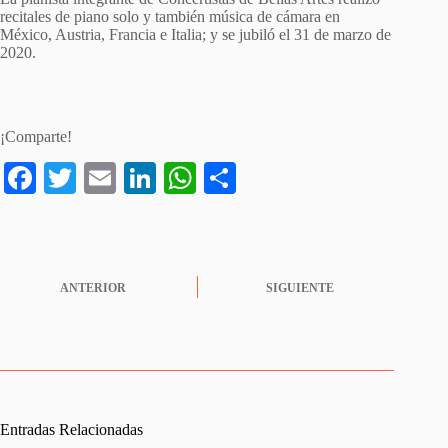
recitales de piano solo y también música de cámara en
México, Austria, Francia e Italia; y se jubiló el 31 de marzo de
2020.
¡Comparte!
Fa
T
E
Li
W
S
ce
wi
m
nk
ha
ha
bo
tte
ail
ed
ts
re
ok
r
In
A
ANTERIOR
SIGUIENTE
pp
Entradas Relacionadas