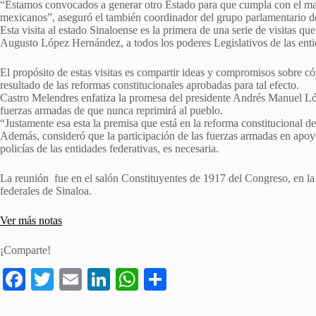
“Estamos convocados a generar otro Estado para que cumpla con el man
mexicanos”, aseguró el también coordinador del grupo parlamentario de 
Esta visita al estado Sinaloense es la primera de una serie de visitas que
Augusto López Hernández, a todos los poderes Legislativos de las enti
El propósito de estas visitas es compartir ideas y compromisos sobre c
resultado de las reformas constitucionales aprobadas para tal efecto.
Castro Melendres enfatiza la promesa del presidente Andrés Manuel L
fuerzas armadas de que nunca reprimirá al pueblo.
“Justamente esa esta la premisa que está en la reforma constitucional d
Además, consideró que la participación de las fuerzas armadas en apoyo
policías de las entidades federativas, es necesaria.
La reunión fue en el salón Constituyentes de 1917 del Congreso, en la
federales de Sinaloa.
Ver más notas
¡Comparte!
Fa
T
E
Li
W
S
ce
wi
m
nk
ha
ha