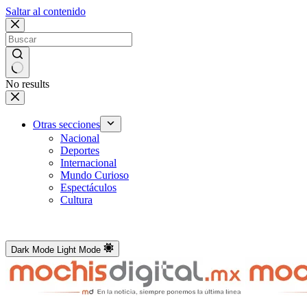
Saltar al contenido
No results
Otras secciones
Nacional
Deportes
Internacional
Mundo Curioso
Espectáculos
Cultura
Dark Mode
Light Mode