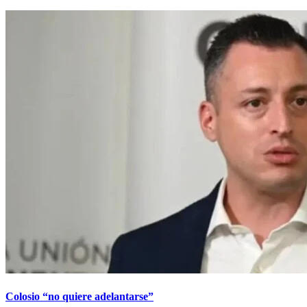
Colosio “no quiere adelantarse”