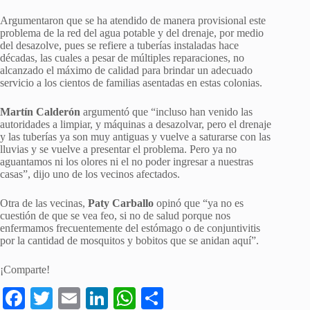
Argumentaron que se ha atendido de manera provisional este
problema de la red del agua potable y del drenaje, por medio
del desazolve, pues se refiere a tuberías instaladas hace
décadas, las cuales a pesar de múltiples reparaciones, no
alcanzado el máximo de calidad para brindar un adecuado
servicio a los cientos de familias asentadas en estas colonias.
Martín Calderón
argumentó que “incluso han venido las
autoridades a limpiar, y máquinas a desazolvar, pero el drenaje
y las tuberías ya son muy antiguas y vuelve a saturarse con las
lluvias y se vuelve a presentar el problema. Pero ya no
aguantamos ni los olores ni el no poder ingresar a nuestras
casas”, dijo uno de los vecinos afectados.
Otra de las vecinas,
Paty Carballo
opinó que “ya no es
cuestión de que se vea feo, si no de salud porque nos
enfermamos frecuentemente del estómago o de conjuntivitis
por la cantidad de mosquitos y bobitos que se anidan aquí”.
¡Comparte!
Fa
T
E
Li
W
S