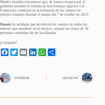
Medios israelíes informaron que, de forma excepcional, el
gobierno permitió la entrada de funcionarios egipcios a la
Franja para colaborar en la búsqueda de los cuerpos de
rehenes tomados durante el ataque del 7 de octubre de 2023.
Hamás
ha señalado que devolverá los cuerpos de todos los
rehenes que mantiene en el enclave, aunque los restos de 18
personas continúan sin ser localizados.
¡Comparte!
Fa
T
E
Li
W
S
ce
wi
m
nk
ha
ha
bo
tte
ail
ed
ts
re
ok
r
In
A
ANTERIOR
SIGUIENTE
pp