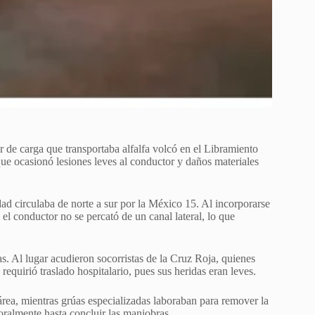
er de carga que transportaba alfalfa volcó en el Libramiento
que ocasionó lesiones leves al conductor y daños materiales
ad circulaba de norte a sur por la México 15. Al incorporarse
l conductor no se percató de un canal lateral, lo que
as. Al lugar acudieron socorristas de la Cruz Roja, quienes
equirió traslado hospitalario, pues sus heridas eran leves.
 área, mientras grúas especializadas laboraban para remover la
oralmente hasta concluir las maniobras.