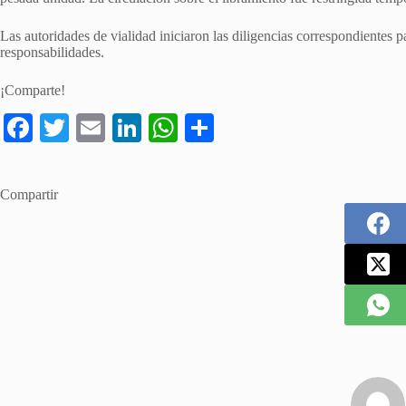
Las autoridades de vialidad iniciaron las diligencias correspondientes p
responsabilidades.
¡Comparte!
Fa
T
E
Li
W
S
ce
wi
m
nk
ha
ha
bo
tte
ail
ed
ts
re
Compartir
ok
r
In
A
pp