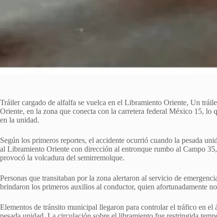
Tráiler cargado de alfalfa se vuelca en el Libramiento Oriente, Un tráil
Oriente, en la zona que conecta con la carretera federal México 15, lo 
en la unidad.
Según los primeros reportes, el accidente ocurrió cuando la pesada unid
al Libramiento Oriente con dirección al entronque rumbo al Campo 35, e
provocó la volcadura del semirremolque.
Personas que transitaban por la zona alertaron al servicio de emergenci
brindaron los primeros auxilios al conductor, quien afortunadamente no r
Elementos de tránsito municipal llegaron para controlar el tráfico en el
pesada unidad. La circulación sobre el libramiento fue restringida temp