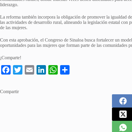
liderazgo.
La reforma también incorpora la obligación de promover la igualdad de 
las actividades de desarrollo rural, alineando la legislación estatal con
de las mujeres.
Con esta aprobación, el Congreso de Sinaloa busca fortalecer un model
oportunidades para las mujeres que forman parte de las comunidades pr
¡Comparte!
Fa
T
E
Li
W
S
ce
wi
m
nk
ha
ha
bo
tte
ail
ed
ts
re
Compartir
ok
r
In
A
pp