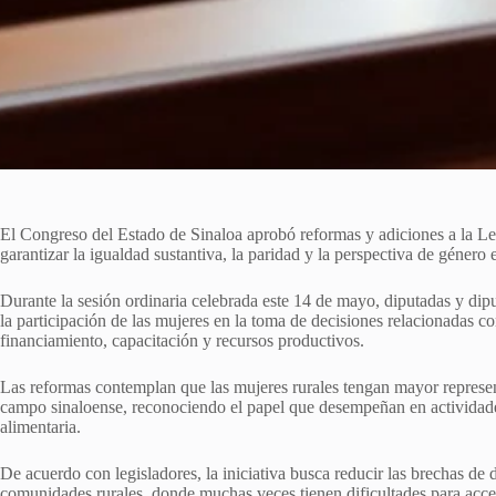
El Congreso del Estado de Sinaloa aprobó reformas y adiciones a la Le
garantizar la igualdad sustantiva, la paridad y la perspectiva de género e
Durante la sesión ordinaria celebrada este 14 de mayo, diputadas y dipu
la participación de las mujeres en la toma de decisiones relacionadas co
financiamiento, capacitación y recursos productivos.
Las reformas contemplan que las mujeres rurales tengan mayor represen
campo sinaloense, reconociendo el papel que desempeñan en actividade
alimentaria.
De acuerdo con legisladores, la iniciativa busca reducir las brechas de
comunidades rurales, donde muchas veces tienen dificultades para acce