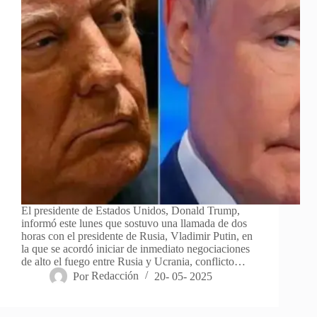
El presidente de Estados Unidos, Donald Trump,
informó este lunes que sostuvo una llamada de dos
horas con el presidente de Rusia, Vladimir Putin, en
la que se acordó iniciar de inmediato negociaciones
de alto el fuego entre Rusia y Ucrania, conflicto…
Por
Redacción
20- 05- 2025